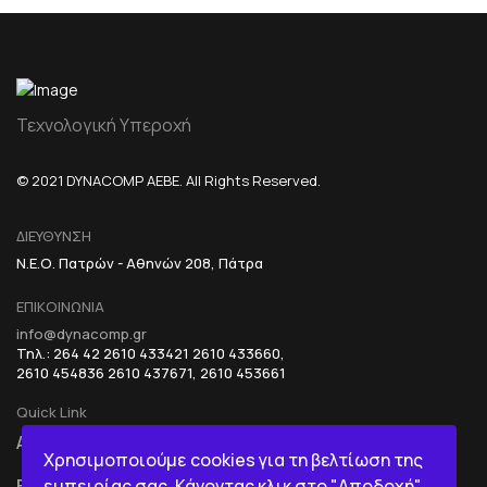
Τεχνολογική Υπεροχή
© 2021 DYNACOMP AEBE. All Rights Reserved.
ΔΙΕΥΘΥΝΣΗ
Ν.Ε.Ο. Πατρών - Αθηνών 208, Πάτρα
ΕΠΙΚΟΙΝΩΝΙΑ
info@dynacomp.gr
Τηλ.: 264 42 2610 433421 2610 433660,
2610 454836 2610 437671, 2610 453661
Quick Link
ΑΡΧΙΚΗ
R&D+INOVATION
Χρησιμοποιούμε cookies για τη βελτίωση της
εμπειρίας σας. Κάνοντας κλικ στο "Αποδοχή",
ΕΤΑΙΡΙΑ
BI IN A BOX